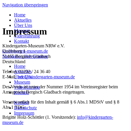
Navigation überspringen
Home
Aktuelles
Über Uns
Impressum
Museum
Videoführung
Kontakt
Kindergarten-Museum NRW e.V.
Quirlsberg 1
kindergarten-museum.de
51465 Bergisch Gladbach
Navigation überspringen
Deutschland
Home
Telefon: 02202 / 24 36 40
Aktuelles
E-Mail:
info@kindergarten-museum.de
Über Uns
Museum
Der Verein ist unter der Nummer 1954 im Vereinsregister beim
Videoführung
Amtsgericht Bergisch Gladbach eingetragen.
Kontakt
Verantwortlich für den Inhalt gemäß § 6 Abs.1 MDStV und § 8
Kontakt
Abs.1 TDG:
Datenschutz
Impressum
Brigitte Holz-Schöttler (1. Vorsitzende):
info@kindergarten-
museum.de